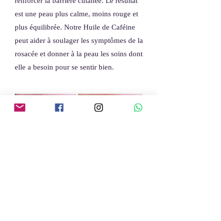
renforcer la barrière cutanée. Le résultat
est une peau plus calme, moins rouge et
plus équilibrée. Notre Huile de Caféine
peut aider à soulager les symptômes de la
rosacée et donner à la peau les soins dont
elle a besoin pour se sentir bien.
Des Cils Plus Longs et Plus
Forts
Cette cliente trouvait que ses cils étaient
courts, fins et fragiles. Après application