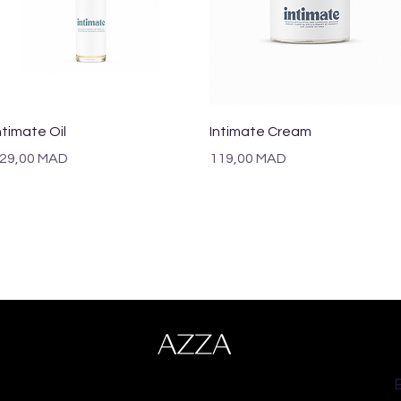
Aperçu rapide
Aperçu rapide
ntimate Oil
Intimate Cream
rix
Prix
29,00 MAD
119,00 MAD