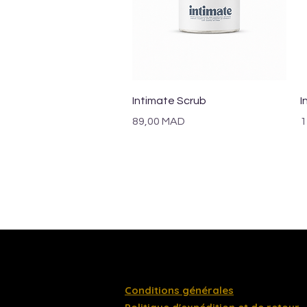
Aperçu rapide
Intimate Scrub
I
Prix
P
89,00 MAD
1
Conditions générales