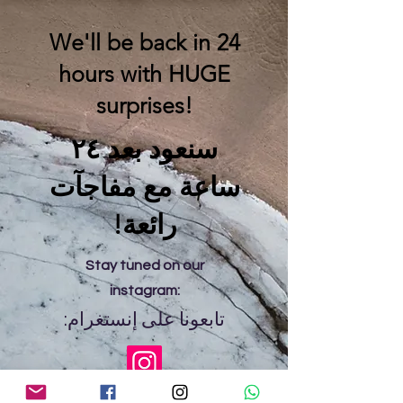
We'll be back in 24
hours with HUGE
surprises!
سنعود بعد ٢٤
ساعة مع مفاجآت
رائعة!
Stay tuned on our
instagram:
تابعونا على إنستغرام: