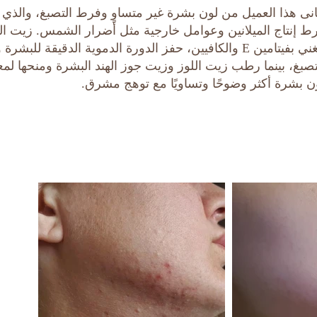
نى هذا العميل من لون بشرة غير متساوٍ وفرط التصبغ، والذي غال
ط إنتاج الميلانين وعوامل خارجية مثل أضرار الشمس. زيت الك
الغني بفيتامين E والكافيين، حفز الدورة الدموية الدقيقة للب
تصبغ، بينما رطب زيت اللوز وزيت جوز الهند البشرة ومنحها لمعانًا
ن بشرة أكثر وضوحًا وتساويًا مع توهج مشرق.