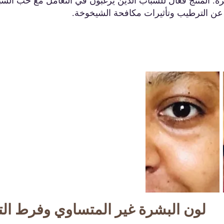
رة. المنتج فعال للشباب الذين يرغبون في التعامل مع حب الشب
عن الترطيب وتأثيرات مكافحة الشيخوخة.
لون البشرة غير المتساوي وفرط الت