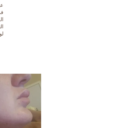
عا
فر
ال
لو