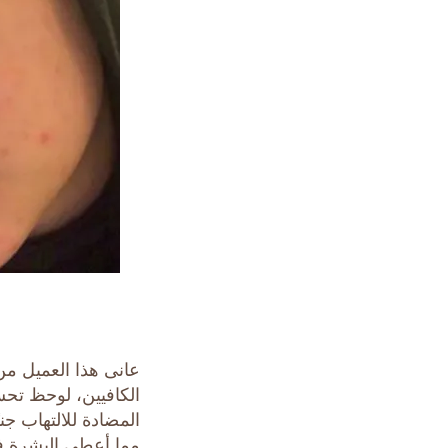
عانى هذا العميل م
الكافيين، لوحظ تحس
المضادة للالتهاب جنب
مما أعطى البشرة ف