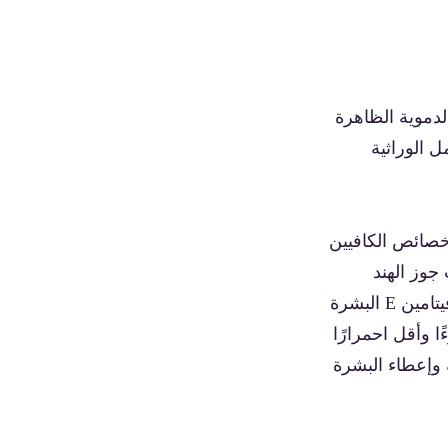
لدموية الظاهرة
ل الوراثية
خصائص الكافيين
جوز الهند
بالترطيب بلطف دون سد المسام، وهو أمر مهم للبشرة المعرضة للوردية. حمى فيتامين E البشرة
 وأقل احمرارًا
 وإعطاء البشرة