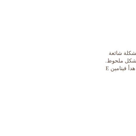
شكلة شائعة
شباب بشكل ملحوظ.
ساعد مزيج الكافيين وزيت الخروع في تقليل الالتهاب وموازنة إنتاج الزهم، بينما هدأ فيتامين E