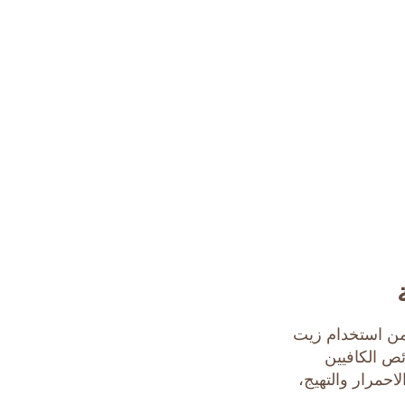
من استخدام زيت
ئص الكافيين
لاحمرار والتهيج،