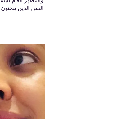
والمظهر العام للبش
السن الذين يبحثون 