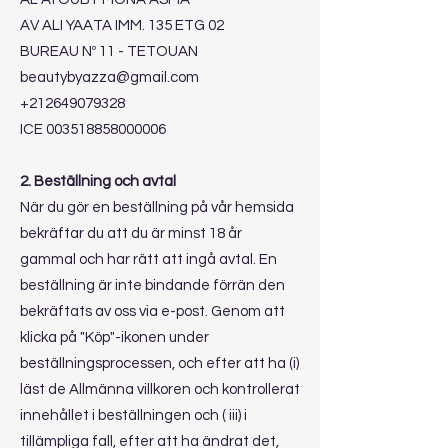
AV ALI YAATA IMM. 135 ETG 02
BUREAU Nº 11 - TETOUAN
beautybyazza@gmail.com
+212649079328
ICE
003518858000006
2. Beställning och avtal
När du gör en beställning på vår hemsida
bekräftar du att du är minst 18 år
gammal och har rätt att ingå avtal. En
beställning är inte bindande förrän den
bekräftats av oss via e-post. Genom att
klicka på "Köp"-ikonen under
beställningsprocessen, och efter att ha (i)
läst de Allmänna villkoren och kontrollerat
innehållet i beställningen och ( iii) i
tillämpliga fall, efter att ha ändrat det,