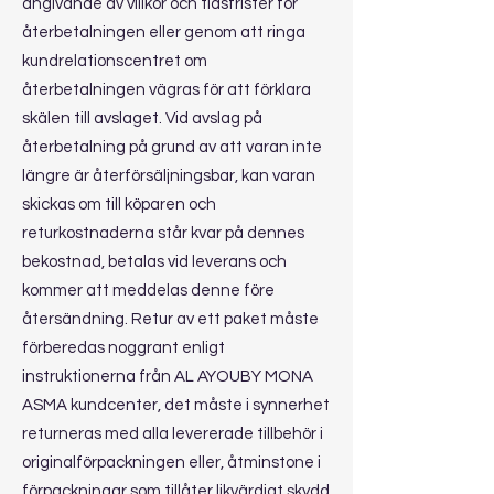
angivande av villkor och tidsfrister för
återbetalningen eller genom att ringa
kundrelationscentret om
återbetalningen vägras för att förklara
skälen till avslaget. Vid avslag på
återbetalning på grund av att varan inte
längre är återförsäljningsbar, kan varan
skickas om till köparen och
returkostnaderna står kvar på dennes
bekostnad, betalas vid leverans och
kommer att meddelas denne före
återsändning. Retur av ett paket måste
förberedas noggrant enligt
instruktionerna från AL AYOUBY MONA
ASMA kundcenter, det måste i synnerhet
returneras med alla levererade tillbehör i
originalförpackningen eller, åtminstone i
förpackningar som tillåter likvärdigt skydd