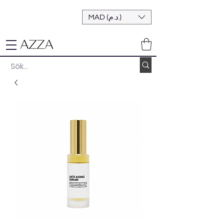
MAD (د.م.)