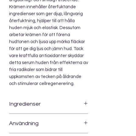
Krämen innehåller återfuktande
ingredienser som ger djup, långvarig
återfuktning, hjälper till att hålla
huden mjuk och elastisk. Dessutom
arbetar krämen för att förena
hudtonen och ljusa upp mörka fläckar
för att ge dig ljus och jämn hud. Tack
vare kraftfulla antioxidanter skyddar
detta serum huden från effekterna av
fria radikaler som bidrar till
uppkomsten av tecken på åldrande
och stimulerar cellregenerering.
Ingredienser
Ricinus Communis, Aloe Barbadensis
Användning
Leaf Juice, Linum Usitatissimum,
Nigella Sativa Seed Oil, Tocopherol,