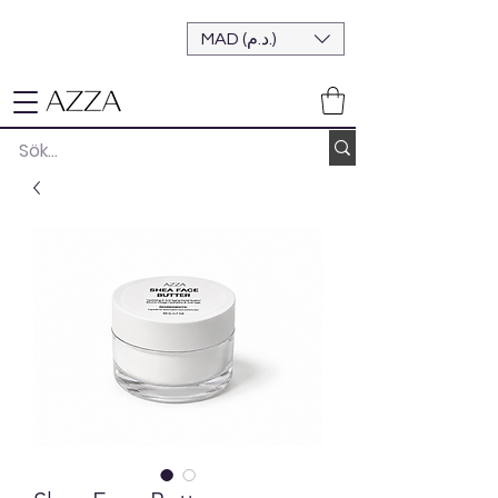
MAD (د.م.)