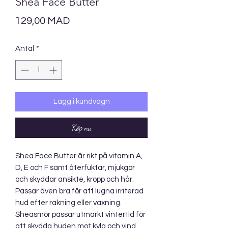
Shea Face Butter
Pris
129,00 MAD
Antal
*
Lägg i kundvagn
Köp nu
Shea Face Butter är rikt på vitamin A,
D, E och F samt återfuktar, mjukgör
och skyddar ansikte, kropp och hår.
Passar även bra för att lugna irriterad
hud efter rakning eller vaxning.
Sheasmör passar utmärkt vintertid för
att skydda huden mot kyla och vind.