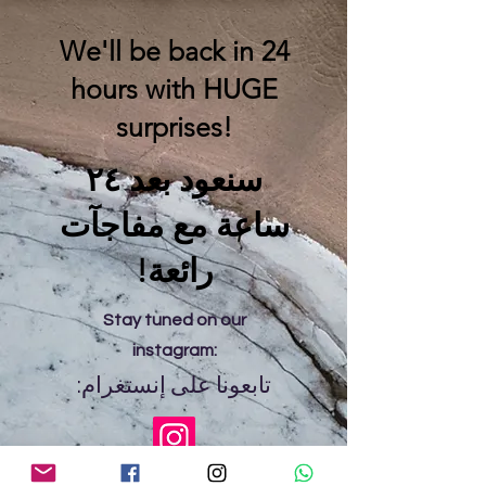
We'll be back in 24
hours with HUGE
surprises!
سنعود بعد ٢٤
ساعة مع مفاجآت
رائعة!
Stay tuned on our
instagram:
تابعونا على إنستغرام: