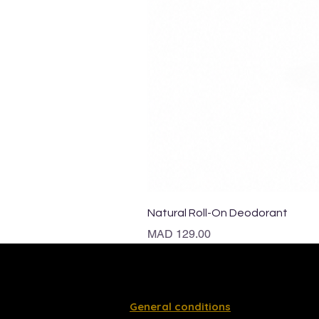
Natural Roll-On Deodorant
Price
MAD 129.00
General conditions