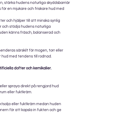
den, stärka hudens naturliga skyddsbarriär
 för en mjukare och friskare hud med
er och hjälper till att minska synlig
r och stödja hudens naturliga
 huden känns fräsch, balanserad och
nderas särskilt för mogen, torr eller
r hud med tendens till rodnad.
tificiella dofter och kemikalier.
ller spraya direkt på rengjord hud
rum eller fuktkräm.
ktsolja eller fuktkräm medan huden
onern för att kapsla in fukten och ge