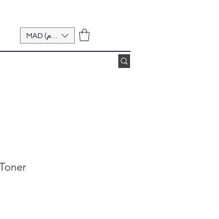
MAD (د.م.)
 Toner
ice