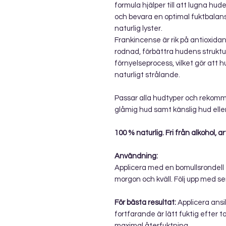
formula hjälper till att lugna hu
och bevara en optimal fuktbalans
naturlig lyster.
Frankincense är rik på antioxidant
rodnad, förbättra hudens struktu
förnyelseprocess, vilket gör att
naturligt strålande.
Passar alla hudtyper och rekomme
glåmig hud samt känslig hud elle
100 % naturlig. Fri från alkohol, ar
Användning:
Applicera med en bomullsrondell e
morgon och kväll. Följ upp med se
För bästa resultat:
Applicera ansi
fortfarande är lätt fuktig efter t
maximal återfuktning.